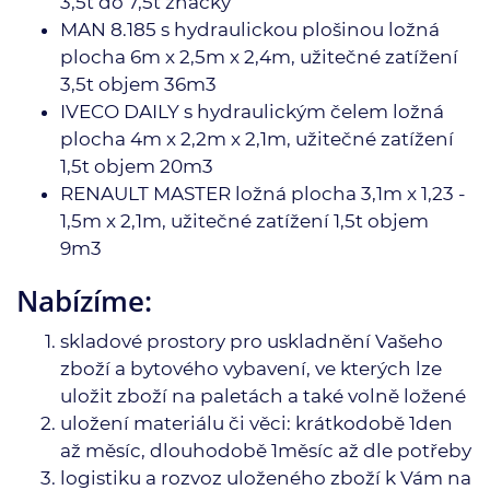
3,5t do 7,5t značky
MAN 8.185 s hydraulickou plošinou ložná
plocha 6m x 2,5m x 2,4m, užitečné zatížení
3,5t objem 36m3
IVECO DAILY s hydraulickým čelem ložná
plocha 4m x 2,2m x 2,1m, užitečné zatížení
1,5t objem 20m3
RENAULT MASTER ložná plocha 3,1m x 1,23 -
1,5m x 2,1m, užitečné zatížení 1,5t objem
9m3
Nabízíme:
skladové prostory pro uskladnění Vašeho
zboží a bytového vybavení, ve kterých lze
uložit zboží na paletách a také volně ložené
uložení materiálu či věci: krátkodobě 1den
až měsíc, dlouhodobě 1měsíc až dle potřeby
logistiku a rozvoz uloženého zboží k Vám na